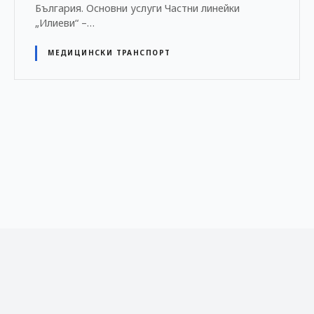
България. Основни услуги Частни линейки
„Илиеви“ –…
МЕДИЦИНСКИ ТРАНСПОРТ
Н
а
в
и
г
а