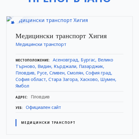
Медицински транспорт Хигия
Медицински транспорт
Асеновград
Бургас
Велико
МЕСТОПОЛОЖЕНИЕ
Търново
Видин
Кърджали
Пазарджик
Пловдив
Русе
Сливен
Смолян
София град
София област
Стара Загора
Хасково
Шумен
Ямбол
Пловдив
АДРЕС
Официален сайт
УЕБ
МЕДИЦИНСКИ ТРАНСПОРТ