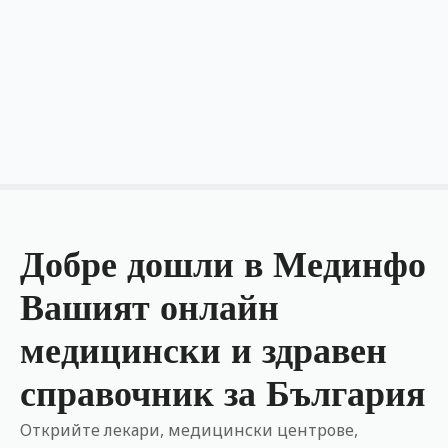
П
р
е
м
и
н
е
т
е
к
ъ
Добре дошли в Мединфо
м
Вашият онлайн
с
ъ
медицински и здравен
д
ъ
справочник за България
р
ж
Открийте лекари, медицински центрове,
а