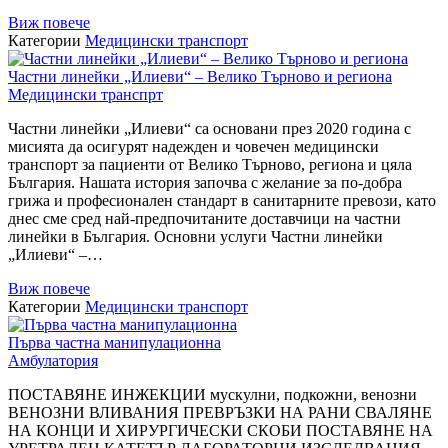
Виж повече
Категории
Медицински транспорт
Частни линейки „Илиеви“ – Велико Търново и региона
Медицински транспрт
Частни линейки „Илиеви“ са основани през 2020 година с
мисията да осигурят надежден и човечен медицински
транспорт за пациенти от Велико Търново, региона и цяла
България. Нашата история започва с желание за по-добра
грижа и професионален стандарт в санитарните превози, като
днес сме сред най-предпочитаните доставчици на частни
линейки в България. Основни услуги Частни линейки
„Илиеви“ –…
Виж повече
Категории
Медицински транспорт
Първа частна манипулационна
Амбулатория
ПОСТАВЯНЕ ИНЖЕКЦИИ мускулни, подкожни, венозни
ВЕНОЗНИ ВЛИВАНИЯ ПРЕВРЪЗКИ НА РАНИ СВАЛЯНЕ
НА КОНЦИ И ХИРУРГИЧЕСКИ СКОБИ ПОСТАВЯНЕ НА