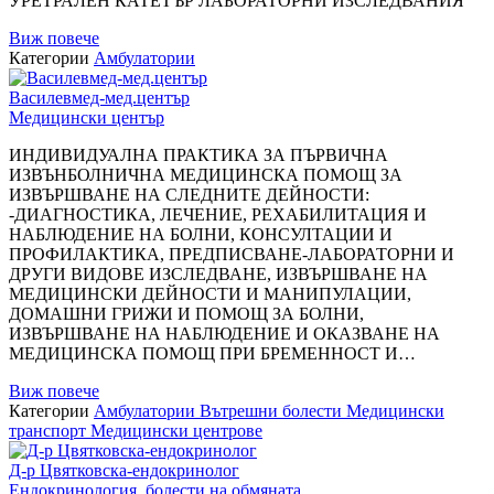
УРЕТРАЛЕН КАТЕТЪР ЛАБОРАТОРНИ ИЗСЛЕДВАНИЯ
Виж повече
Категории
Амбулатории
Василевмед-мед.център
Медицински център
ИНДИВИДУАЛНА ПРАКТИКА ЗА ПЪРВИЧНА
ИЗВЪНБОЛНИЧНА МЕДИЦИНСКА ПОМОЩ ЗА
ИЗВЪРШВАНЕ НА СЛЕДНИТЕ ДЕЙНОСТИ:
-ДИАГНОСТИКА, ЛЕЧЕНИЕ, РЕХАБИЛИТАЦИЯ И
НАБЛЮДЕНИЕ НА БОЛНИ, КОНСУЛТАЦИИ И
ПРОФИЛАКТИКА, ПРЕДПИСВАНЕ-ЛАБОРАТОРНИ И
ДРУГИ ВИДОВЕ ИЗСЛЕДВАНЕ, ИЗВЪРШВАНЕ НА
МЕДИЦИНСКИ ДЕЙНОСТИ И МАНИПУЛАЦИИ,
ДОМАШНИ ГРИЖИ И ПОМОЩ ЗА БОЛНИ,
ИЗВЪРШВАНЕ НА НАБЛЮДЕНИЕ И ОКАЗВАНЕ НА
МЕДИЦИНСКА ПОМОЩ ПРИ БРЕМЕННОСТ И…
Виж повече
Категории
Амбулатории
Вътрешни болести
Медицински
транспорт
Медицински центрове
Д-р Цвятковска-ендокринолог
Ендокринология, болести на обмяната