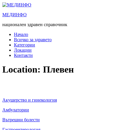
Преминете
към
МЕДИНФО
съдържанието
национален здравен справочник
Начало
Всичко за здравето
Категории
Локации
Контакти
Location:
Плевен
Акушерство и гинекология
Амбулатории
Вътрешни болести
Гастроентерология