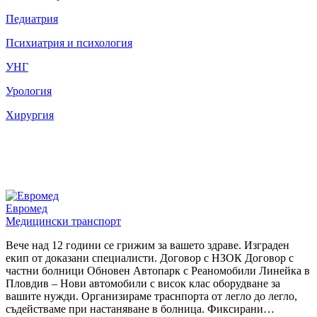
Педиатрия
Психиатрия и психология
УНГ
Урология
Хирургия
Евромед
Медицински транспорт
Вече над 12 години се грижим за вашето здраве. Изграден
екип от доказани специалисти. Договор с НЗОК Договор с
частни болници Обновен Автопарк с Реаномобили Линейка в
Пловдив – Нови автомобили с висок клас оборудване за
вашите нужди. Организираме траснпорта от легло до легло,
съдействаме при настаняване в болница. Фиксирани…