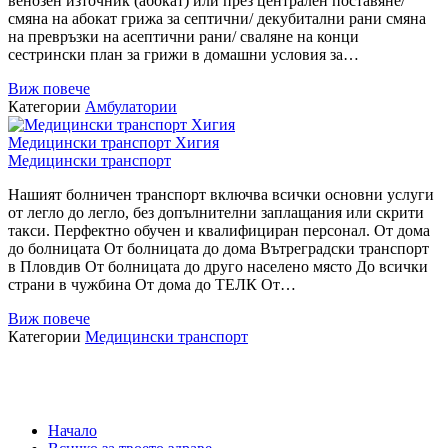
венозен източник (абокат) или през централен поставяне/
смяна на абокат грижа за септични/ декубитални рани смяна
на превръзки на асептични рани/ сваляне на конци
сестрински план за грижи в домашни условия за…
Виж повече
Категории
Амбулатории
Медицински транспорт Хигия
Медицински транспорт
Нашият болничен транспорт включва всички основни услуги
от легло до легло, без допълнителни заплащания или скрити
такси. Перфектно обучен и квалифициран персонал. От дома
до болницата От болницата до дома Вътреградски транспорт
в Пловдив От болницата до друго населено място До всички
страни в чужбина От дома до ТЕЛК От…
Виж повече
Категории
Медицински транспорт
Навигация
на
публикациите
Начало