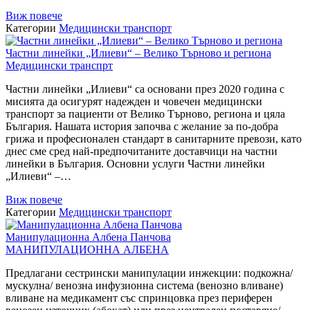
Виж повече
Категории
Медицински транспорт
Частни линейки „Илиеви“ – Велико Търново и региона
Медицински транспрт
Частни линейки „Илиеви“ са основани през 2020 година с
мисията да осигурят надежден и човечен медицински
транспорт за пациенти от Велико Търново, региона и цяла
България. Нашата история започва с желание за по-добра
грижа и професионален стандарт в санитарните превози, като
днес сме сред най-предпочитаните доставчици на частни
линейки в България. Основни услуги Частни линейки
„Илиеви“ –…
Виж повече
Категории
Медицински транспорт
Манипулационна Албена Панчова
МАНИПУЛАЦИОННА АЛБЕНА
Предлагани сестрински манипулации инжекции: подкожна/
мускулна/ венозна инфузионна система (венозно вливане)
вливане на медикамент със спринцовка през периферен