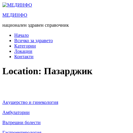
Преминете
към
МЕДИНФО
съдържанието
национален здравен справочник
Начало
Всичко за здравето
Категории
Локации
Контакти
Location:
Пазарджик
Акушерство и гинекология
Амбулатории
Вътрешни болести
Гастроентерология