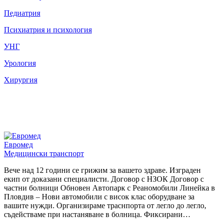
Педиатрия
Психиатрия и психология
УНГ
Урология
Хирургия
Евромед
Медицински транспорт
Вече над 12 години се грижим за вашето здраве. Изграден
екип от доказани специалисти. Договор с НЗОК Договор с
частни болници Обновен Автопарк с Реаномобили Линейка в
Пловдив – Нови автомобили с висок клас оборудване за
вашите нужди. Организираме траснпорта от легло до легло,
съдействаме при настаняване в болница. Фиксирани…