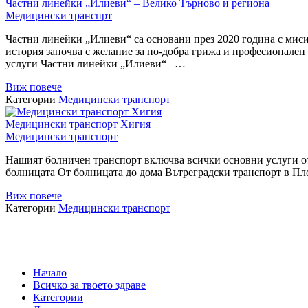
Частни линейки „Илиеви“ – Велико Търново и региона
Медицински транспрт
Частни линейки „Илиеви“ са основани през 2020 година с миси
история започва с желание за по-добра грижа и професионален
услуги Частни линейки „Илиеви“ –…
Виж повече
Категории
Медицински транспорт
Медицински транспорт Хигия
Медицински транспорт
Нашият болничен транспорт включва всички основни услуги от
болницата От болницата до дома Вътреградски транспорт в П
Виж повече
Категории
Медицински транспорт
Навигация
на
публикациите
Начало
Всичко за твоето здраве
Категории