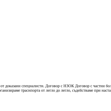
ип от доказани специалисти. Договор с НЗОК Договор с частни 
ганизираме траснпорта от легло до легло, съдействаме при нас