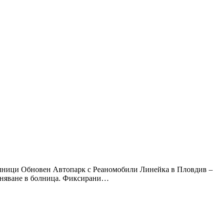
болници Обновен Автопарк с Реаномобили Линейка в Пловдив –
таняване в болница. Фиксирани…