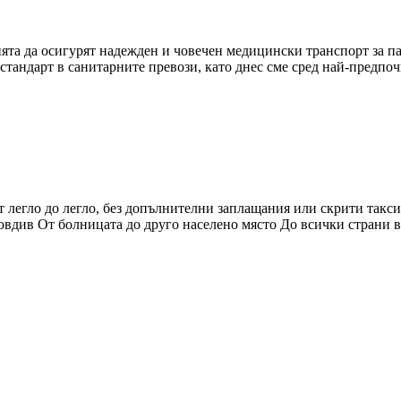
ята да осигурят надежден и човечен медицински транспорт за п
 стандарт в санитарните превози, като днес сме сред най-предп
 легло до легло, без допълнителни заплащания или скрити такс
ловдив От болницата до друго населено място До всички стран