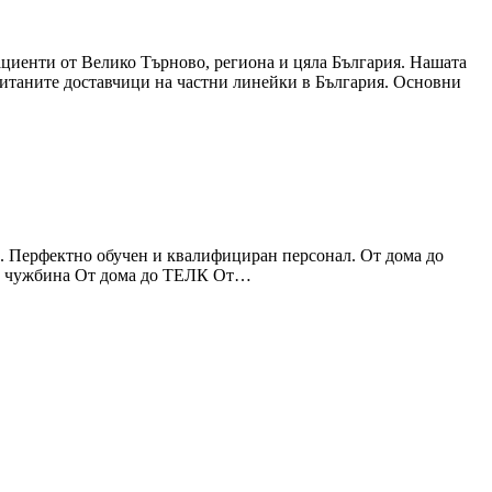
ациенти от Велико Търново, региона и цяла България. Нашата
очитаните доставчици на частни линейки в България. Основни
и. Перфектно обучен и квалифициран персонал. От дома до
и в чужбина От дома до ТЕЛК От…