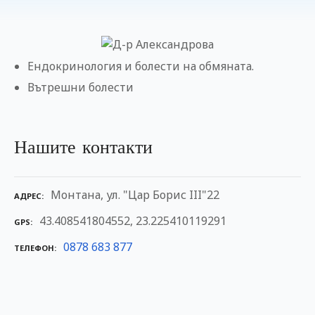
н
и
е
т
Ендокринология и болести на обмяната.
о
Вътрешни болести
Нашите контакти
Монтана, ул. "Цар Борис III"22
АДРЕС
43.408541804552, 23.225410119291
GPS
0878 683 877
ТЕЛЕФОН