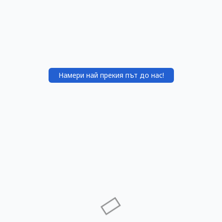
Намери най прекия път до нас!
Акушерство и гинекология