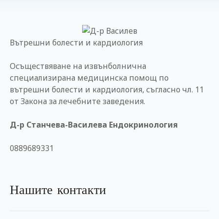
н
и
е
Вътрешни болести и кардиология
т
о
Осъществяване на извънболнична
специализирана медицинска помощ по
вътрешни болести и кардиология, съгласно чл. 11
от Закона за лечебните заведения.
Д-р Станчева-Василева Ендокринология
0889689331
Нашите контакти