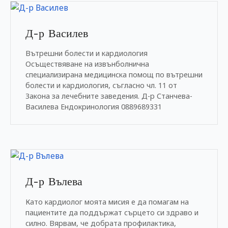
н
и
Д-р Василев
е
т
Вътрешни болести и кардиология
о
Осъществяване на извънболнична
специализирана медицинска помощ по вътрешни
болести и кардиология, съгласно чл. 11 от
Закона за лечебните заведения. Д-р Станчева-
Василева Ендокринология 0889689331
Д-р Вълева
Като кардиолог моята мисия е да помагам на
пациентите да поддържат сърцето си здраво и
силно. Вярвам, че добрата профилактика,