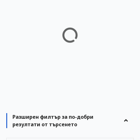
в
и
г
а
ц
и
я
н
а
п
Разширен филтър за по-добри
резултати от търсенето
у