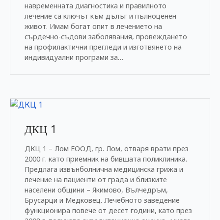
навременната диагностика и правилното
лечение са ключът към дълъг и пълноценен
живот. Имам богат опит в лечението на
сърдечно-съдови заболявания, провеждането
на профилактични прегледи и изготвянето на
индивидуални програми за…
ДКЦ 1
ДКЦ 1 – Лом ЕООД, гр. Лом, отваря врати през
2000 г. като приемник на бившата поликлиника.
Предлага извънболнична медицинска грижа и
лечение на пациенти от града и близките
населени общини – Якимово, Вълчедръм,
Брусарци и Медковец. Лечебното заведение
функционира повече от десет години, като през