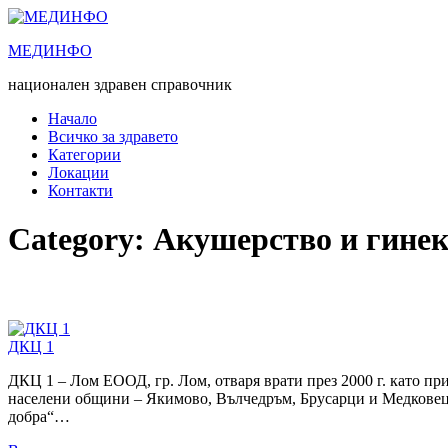
Преминете
към
МЕДИНФО
съдържанието
национален здравен справочник
Начало
Всичко за здравето
Категории
Локации
Контакти
Category:
Акушерство и гине
ДКЦ 1
ДКЦ 1 – Лом ЕООД, гр. Лом, отваря врати през 2000 г. като п
населени общини – Якимово, Вълчедръм, Брусарци и Медковец. 
добра“…