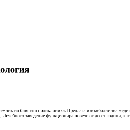
кология
риемник на бившата поликлиника. Предлага извънболнична медиц
Лечебното заведение функционира повече от десет години, като