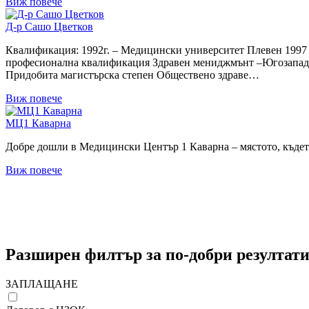
Виж повече
Д-р Сашо Цветков
Квалификация: 1992г. – Медицински университет Плевен 1997 
професионална квалификация Здравен мениджмънт –Югозападен
Придобита магистърска степен Обществено здраве…
Виж повече
МЦ1 Каварна
Добре дошли в Медицински Център 1 Каварна – мястото, където
Виж повече
Навигация
на
публикациите
Разширен филтър за по-добри резултати
ЗАПЛАЩАНЕ